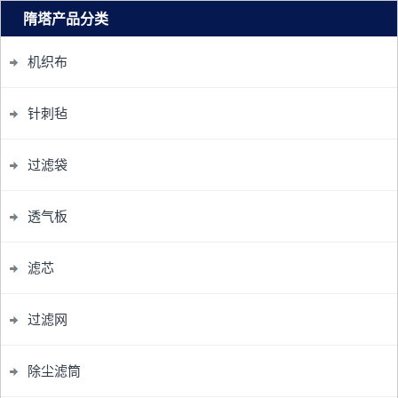
隋塔产品分类
机织布
针刺毡
过滤袋
透气板
滤芯
过滤网
除尘滤筒