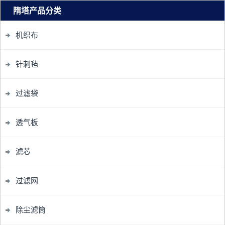
隋塔产品分类
机织布
针刺毡
过滤袋
透气板
滤芯
过滤网
除尘滤筒